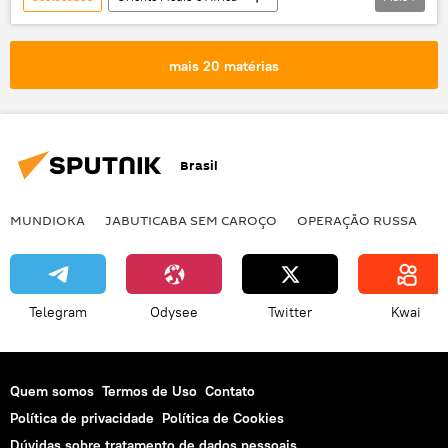
Mundo
Notícias
Turquia
Síria
fronteira
veículos blindados
mais 20 matérias
militar
concentração
Brasil
MUNDIOKA
JABUTICABA SEM CAROÇO
OPERAÇÃO RUSSA
I
Telegram
Odysee
Twitter
Kwai
Quem somos
Termos de Uso
Contato
Política de privacidade
Política de Cookies
Dúvidas sobre tratamento de dados pessoais