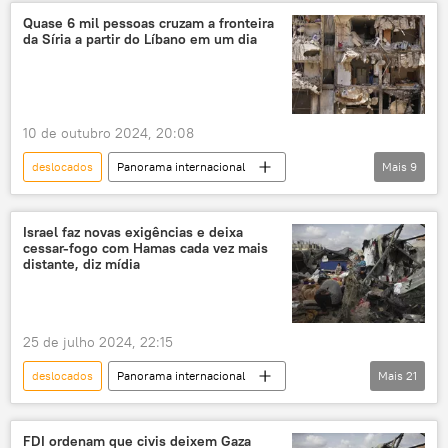
Faixa de Gaza
Israel
ataques
Quase 6 mil pessoas cruzam a fronteira
da Síria a partir do Líbano em um dia
mortes
refugiados
bombardeios
Beirute
10 de outubro 2024, 20:08
deslocados
Panorama internacional
Mais
9
Oriente Médio e África
Filippo Grandi
Líbano
Síria
Israel
Israel faz novas exigências e deixa
cessar-fogo com Hamas cada vez mais
Hezbollah
Forças de Defesa de Israel (FDI)
distante, diz mídia
Oriente Médio
deslocamento
25 de julho 2024, 22:15
deslocados
Panorama internacional
Mais
21
Oriente Médio e África
Benjamin Netanyahu
Joe Biden
Israel
Gaza
FDI ordenam que civis deixem Gaza