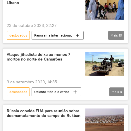
Faixa de Gaza
Gaza
ONU
violações
independência
Líbano
Oriente Médio e África
UNRWA
colonialismo
colonização
Organização das Nações Unidas
Cisjordânia
política externa
23 de outubro 2023, 22:27
Mundo
deslocados
Panorama internacional
Mais
10
Líbano
Hezbollah
Israel
Forças de Defesa de Israel
ataques
Ataque jihadista deixa ao menos 7
mortos no norte de Camarões
foguetes
Hamas
Palestina
saúde
Organização Internacional para as Migrações (OIM)
3 de setembro 2020, 14:35
bombardeios
deslocados
Oriente Médio e África
Mais
8
Mundo
Notícias
Camarões
Nigéria
terrorismo
Boko Haram
Rússia convida EUA para reunião sobre
desmantelamento do campo de Rukban
Extremo Norte
homem-bomba
ataque