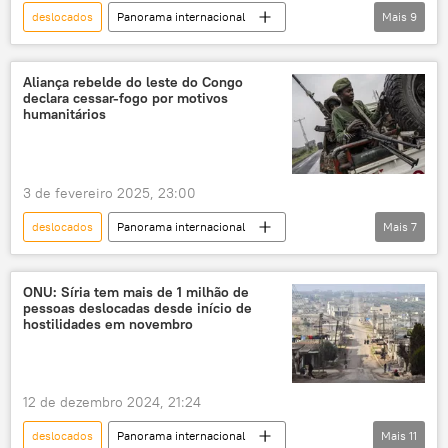
deslocados
Panorama internacional
Mais
9
Europa
Ucrânia
Refugiados
migrantes
Comissão Europeia
Aliança rebelde do leste do Congo
declara cessar-fogo por motivos
apoio
política
migração
humanitários
União Europeia
3 de fevereiro 2025, 23:00
deslocados
Panorama internacional
Mais
7
Mundo
Congo
Ruanda
ONU
conflito
ONU: Síria tem mais de 1 milhão de
pessoas deslocadas desde início de
Oriente Médio e África
grupos étnicos
hostilidades em novembro
12 de dezembro 2024, 21:24
deslocados
Panorama internacional
Mais
11