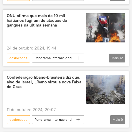
Bashar al-Assad
Síria
ONU
Idlib
Aleppo
Oriente Médio e África
ONU afirma que mais de 10 mil
haitianos fugiram de ataques de
Nações Unidas
gangues na última semana
Organização das Nações Unidas
OCHA
Oriente Médio
Hama
24 de outubro 2024, 19:44
deslocados
Panorama internacional
Mais
12
Porto Príncipe
Haiti
ONU
violência
deslocamento
Américas
Confederação líbano-brasileira diz que,
alvo de Israel, Líbano virou a nova Faixa
OIM
de Gaza
Organização Internacional para as Migrações (OIM)
Organização das Nações Unidas
11 de outubro 2024, 20:07
Nações Unidas
deslocados internos
deslocados
Panorama internacional
Mais
9
gangues
Oriente Médio e África
Líbano