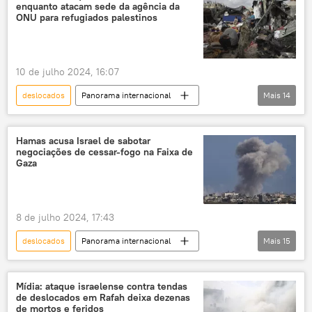
enquanto atacam sede da agência da
Cairo
Hamas
Faixa de Gaza
ONU para refugiados palestinos
conflito armado
Palestina
Egito
Oriente Médio
conflito israelo-palestino
10 de julho 2024, 16:07
cessar-fogo
acordo de paz
deslocados
Panorama internacional
Mais
14
negociações
negociações de paz
UNRWA
Forças de Defesa de Israel (FDI)
verificação
deslocados internos
Gaza
Israel
Faixa de Gaza
reféns
mediadores
Hamas acusa Israel de sabotar
negociações de cessar-fogo na Faixa de
Hamas
Oriente Médio e África
Gaza
Oriente Médio
Exército de Israel
deslocados internos
refugiados
8 de julho 2024, 17:43
conflito israelo-palestino
Khan Yunis
deslocados
Panorama internacional
Mais
15
Palestina
Benjamin Netanyahu
Israel
Hamas
Faixa de Gaza
Ismail Haniya
Gaza
Mídia: ataque israelense contra tendas
de deslocados em Rafah deixa dezenas
Forças de Defesa de Israel (FDI)
de mortos e feridos