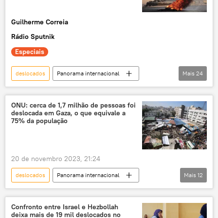
operação militar
Exército de Israel
Guilherme Correia
Oriente Médio
Rádio Sputnik
Especiais
deslocados
Panorama internacional
Mais
24
Sudão
Sudão do Sul
África
ONU
crise
crise diplomática
ONU: cerca de 1,7 milhão de pessoas foi
deslocada em Gaza, o que equivale a
crise humanitária
crise política
75% da população
refugiados
deslocados internos
exclusiva
Nações Unidas
20 de novembro 2023, 21:24
Organização das Nações Unidas
deslocados
Panorama internacional
Mais
12
Oriente Médio e África
Forças Armadas
Forças de Defesa de Israel (FDI)
Israel
grupos paramilitares
forças paramilitares
Exército de Israel
Palestina
golpe
guerra civil
genocídio
Confronto entre Israel e Hezbollah
deixa mais de 19 mil deslocados no