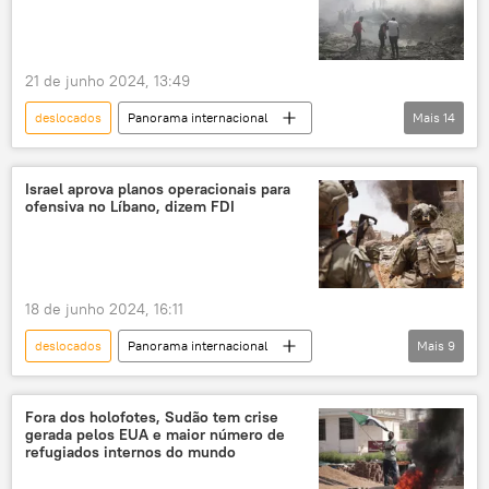
negociações
cessar-fogo
atividades militares
operações militares
21 de junho 2024, 13:49
deslocamentos internos
deslocados
Panorama internacional
Mais
14
deslocados internos
Oriente Médio e África
Benjamin Netanyahu
Rafah
Oriente Médio
Faixa de Gaza
Israel
Hamas
Israel aprova planos operacionais para
ofensiva no Líbano, dizem FDI
bombardeios
ataques
deslocados internos
mortos
feridos
ataque
tendas
18 de junho 2024, 16:11
Oriente Médio e África
Oriente Médio
deslocados
Panorama internacional
Mais
9
Líbano
Israel
Forças de Defesa de Israel (FDI)
Fora dos holofotes, Sudão tem crise
gerada pelos EUA e maior número de
Oriente Médio e África
Faixa de Gaza
refugiados internos do mundo
Hezbollah
ofensiva