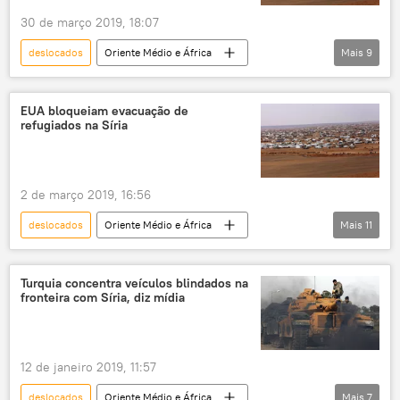
30 de março 2019, 18:07
deslocados
Oriente Médio e África
Mais
9
Mundo
Notícias
Síria
Rukban
Al-Tanf
Jordânia
EUA bloqueiam evacuação de
refugiados na Síria
Bashar Jaafari
ONU
refugiados
Rússia
2 de março 2019, 16:56
deslocados
Oriente Médio e África
Mais
11
Mundo
Notícias
Síria
Rukban
Al-Tanf
Jordânia
Turquia concentra veículos blindados na
fronteira com Síria, diz mídia
Robert Palladino
Sergei Solomatin
ONU
refugiados
EUA
Rússia
12 de janeiro 2019, 11:57
deslocados
Oriente Médio e África
Mais
7