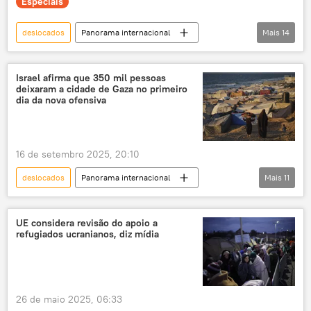
Especiais
deslocados
Panorama internacional
Mais
14
Europa
Rússia
Ucrânia
Kiev
Ocidente
Israel afirma que 350 mil pessoas
deixaram a cidade de Gaza no primeiro
operação militar especial
podcast
dia da nova ofensiva
Mundioka
exclusiva
refugiados
conflito
conflito ucraniano
16 de setembro 2025, 20:10
Moscou
crise ucraniana
deslocados
Panorama internacional
Mais
11
Benjamin Netanyahu
Gaza
Faixa de Gaza
Israel
UE considera revisão do apoio a
refugiados ucranianos, diz mídia
Escritório das Nações Unidas para a Coordenação de Assuntos Humanitários (OCHA)
Forças de Defesa de Israel (FDI)
Palestina
palestinos
deslocamentos internos
26 de maio 2025, 06:33
ofensiva terrestre
ofensiva