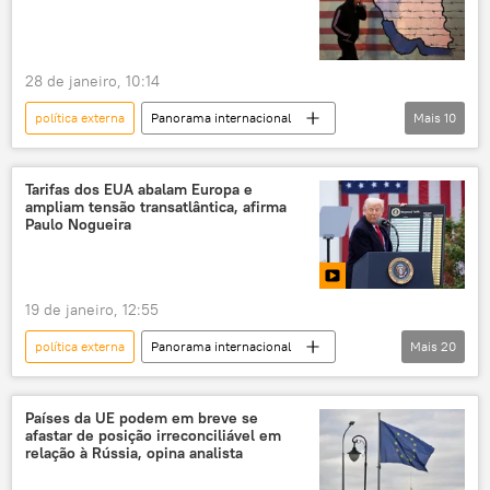
Venezuela
Nicolás Maduro
Atlântico Norte
Groenlândia
28 de janeiro, 10:14
Canadá
política externa
Panorama internacional
Mais
10
análise
Irã
EUA
Oriente Médio
geopolítica
Tarifas dos EUA abalam Europa e
ampliam tensão transatlântica, afirma
tensão militar
Mundo
China
Paulo Nogueira
Oriente Médio e África
ataque
19 de janeiro, 12:55
política externa
Panorama internacional
Mais
20
Américas
EUA
política internacional
Donald Trump
Países da UE podem em breve se
afastar de posição irreconciliável em
tarifas
Europa
União Europeia
relação à Rússia, opina analista
Groenlândia
comércio