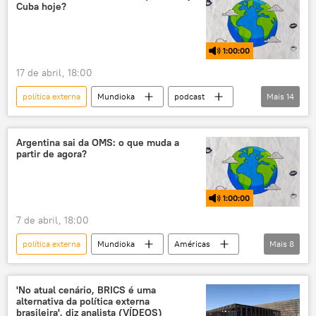
Cuba hoje?
Estados Unidos
Enel
EUA
energia
energia elétrica
reunião
1:00:00
encontro
distribuidoras
China
17 de abril, 18:00
soberania
comércio
política externa
Mundioka
podcast
Mais
14
comércio exterior
Economia
Fidel Castro
Américas
Cuba
Estados Unidos
rádio
EUA
Argentina sai da OMS: o que muda a
partir de agora?
baía dos Porcos
invasão da baía dos Porcos
invasão
intervenção
1:00:00
intervencionismo
intervenção estrangeira
7 de abril, 18:00
intervenção externa
resistência
política externa
Mundioka
Américas
Mais
8
Argentina
Buenos Aires
América Latina
'No atual cenário, BRICS é uma
alternativa da política externa
Organização Mundial da Saúde (OMS)
rádio
brasileira', diz analista (VÍDEOS)