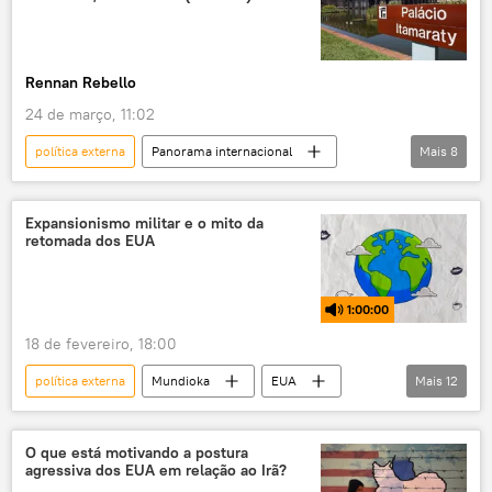
podcast
saúde
saúde pública
Rennan Rebello
24 de março, 11:02
política externa
Panorama internacional
Mais
8
exclusiva
Itamaraty
BRICS
América Latina
Brasil
diplomacia
Expansionismo militar e o mito da
retomada dos EUA
Ministério das Relações Exteriores da Rússia
relações internacionais
1:00:00
18 de fevereiro, 18:00
política externa
Mundioka
EUA
Mais
12
rádio
podcast
Estados Unidos
Washington
expansionismo
O que está motivando a postura
agressiva dos EUA em relação ao Irã?
hegemonia
operação militar