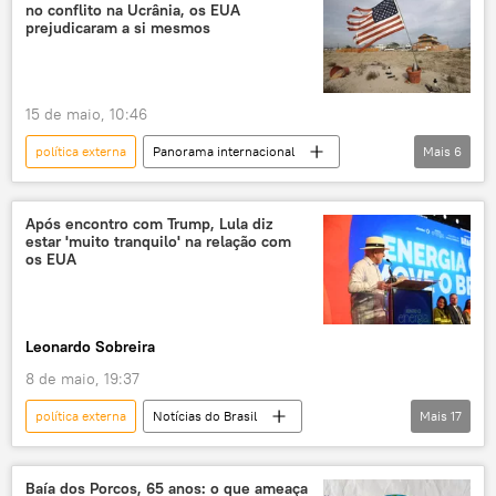
no conflito na Ucrânia, os EUA
diplomacia
Hugo Albuquerque
prejudicaram a si mesmos
Ministério das Relações Exteriores
chanceleres
governança global
15 de maio, 10:46
cúpula
cooperação
política externa
Panorama internacional
Mais
6
cooperação multilateral
petróleo
EUA
Ucrânia
Irã
China
Economia
geopolítica
conflito armado
escassez
Após encontro com Trump, Lula diz
estar 'muito tranquilo' na relação com
os EUA
Leonardo Sobreira
8 de maio, 19:37
política externa
Notícias do Brasil
Mais
17
Alexandre Silveira
Donald Trump
Luiz Inácio Lula da Silva
Brasil
Baía dos Porcos, 65 anos: o que ameaça