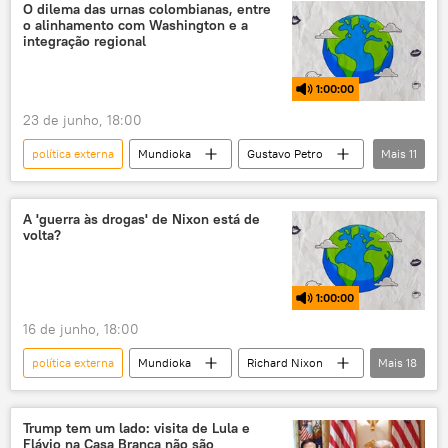
Economia
setor privado
O dilema das urnas colombianas, entre
o alinhamento com Washington e a
iniciativa privada
empresários
integração regional
relações internacionais
diplomacia
1:00:00
23 de junho, 18:00
política externa
Mundioka
Gustavo Petro
Mais
11
América Latina
Colômbia
eleições
rádio
podcast
Estados Unidos
A 'guerra às drogas' de Nixon está de
volta?
EUA
Venezuela
integração regional
Sul Global
geopolítica
1:00:00
16 de junho, 18:00
política externa
Mundioka
Richard Nixon
Mais
18
Estados Unidos
podcast
rádio
EUA
guerra
drogas
Trump tem um lado: visita de Lula e
Flávio na Casa Branca não são