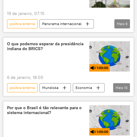
comércio exterior
guerra tarifária
19 de janeiro, 07:15
análise
Economia
Mundo
política externa
Panorama internacional
Mais
8
Paulo Nogueira Batista Jr.
Xi Jinping
Rússia
Europa
Vladimir Putin
FMI
Washington
Tucker Carlson
França
Alemanha
Fundo Monetário Internacional
O que podemos esperar da presidência
indiana do BRICS?
Federação da Rússia
política
Estados Unidos
1:00:00
6 de janeiro, 18:00
política externa
Mundioka
Economia
Mais
10
Índia
Nova Deli
BRICS
rádio
política
Por que o Brasil é tão relevante para o
sistema internacional?
relações internacionais
podcast
Sul Global
cooperação multilateral
1:00:00
multilateralismo