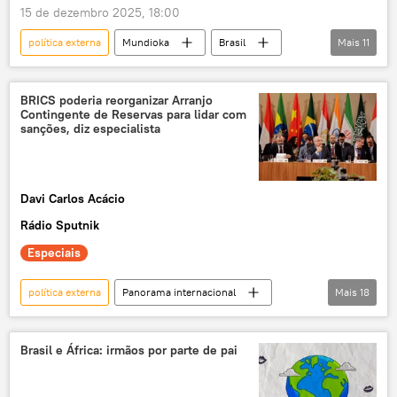
15 de dezembro 2025, 18:00
política externa
Mundioka
Brasil
Mais
11
Sul Global
BRICS
G20
geopolítica
rádio
podcast
BRICS poderia reorganizar Arranjo
Contingente de Reservas para lidar com
Norte Global
Nações Unidas
sanções, diz especialista
Organização das Nações Unidas
ONU
diplomacia
Davi Carlos Acácio
Rádio Sputnik
Especiais
política externa
Panorama internacional
Mais
18
Jorge Mortean
Masoud Pezeshkian
Irã
Brasil
BRICS
Brasil e África: irmãos por parte de pai
mecanismo
transações comerciais