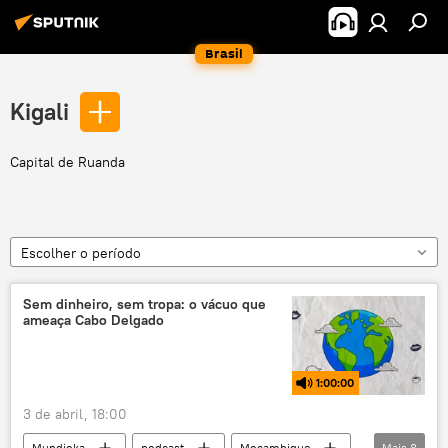
Brasil
Kigali
Capital de Ruanda
Escolher o período
Sem dinheiro, sem tropa: o vácuo que
ameaça Cabo Delgado
1:00:00
3 de abril, 18:00
Mundioka
podcast
Moçambique
Mais
8