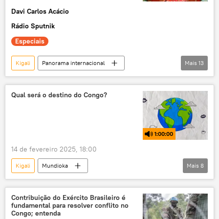
Davi Carlos Acácio
República Democrática do Congo
Rádio Sputnik
Especiais
Kigali
Panorama internacional
Mais
13
Celso Amorim
África
Brasil
Ruanda
Mercosul
Qual será o destino do Congo?
relações diplomáticas
negócios
potencial
cooperação econômica
1:00:00
Comunidade dos Países de Língua Portuguesa (CPLP)
14 de fevereiro 2025, 18:00
diplomata
exclusiva
Mundioka
Kigali
Mundioka
Mais
8
República Democrática do Congo
RDC
África
rádio
podcast
Contribuição do Exército Brasileiro é
fundamental para resolver conflito no
conflito armado
Ruanda
Kinshasa
Congo; entenda