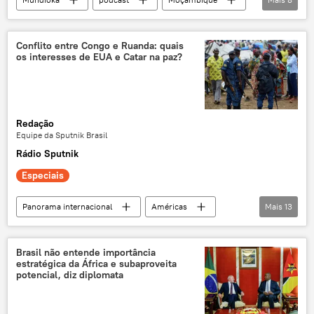
Ruanda
Estados Unidos
rádio
Uniao Europeia
EUA
sanções
Conflito entre Congo e Ruanda: quais
os interesses de EUA e Catar na paz?
segurança
República Democrática do Congo
Redação
Equipe da Sputnik Brasil
Rádio Sputnik
Especiais
Panorama internacional
Américas
Mais
13
Donald Trump
Catar
Ruanda
RDC
Oriente Médio e África
Brasil não entende importância
estratégica da África e subaproveita
exclusiva
Estados Unidos
EUA
potencial, diz diplomata
paz
diálogo de paz
negociações de paz
acordo de paz