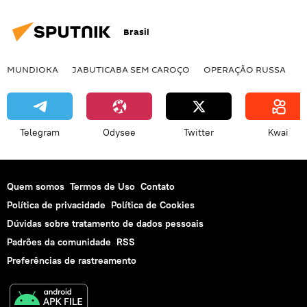
Brasil
MUNDIOKA
JABUTICABA SEM CAROÇO
OPERAÇÃO RUSSA
I
Telegram
Odysee
Twitter
Kwai
Quem somos
Termos de Uso
Contato
Política de privacidade
Política de Cookies
Dúvidas sobre tratamento de dados pessoais
Padrões da comunidade
RSS
Preferências de rastreamento