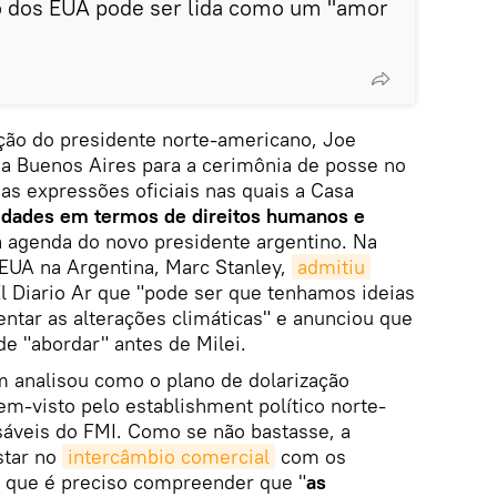
no dos EUA pode ser lida como um "amor
ação do presidente norte-americano, Joe
r a Buenos Aires para a cerimônia de posse no
as expressões oficiais nas quais a Casa
ridades em termos de direitos humanos e
da agenda do novo presidente argentino. Na
EUA na Argentina, Marc Stanley,
admitiu
l Diario Ar que "pode ser que tenhamos ideias
ntar as alterações climáticas" e anunciou que
e "abordar" antes de Milei.
m analisou como o plano de dolarização
em-visto pelo establishment político norte-
áveis do FMI. Como se não bastasse, a
star no
intercâmbio comercial
com os
a que é preciso compreender que "
as