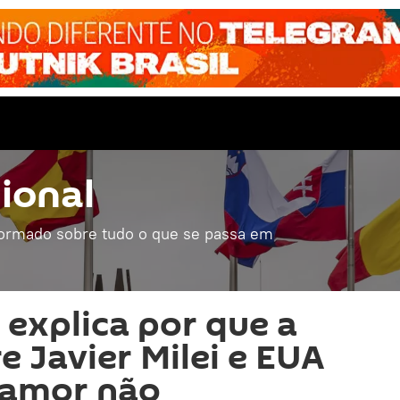
ional
formado sobre tudo o que se passa em
 explica por que a
e Javier Milei e EUA
 amor não