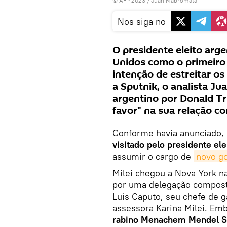
© AFP 2023 / Juan Mabromata
Nos siga no
O presidente eleito arge
Unidos como o primeiro p
intenção de estreitar o
a Sputnik, o analista Ju
argentino por Donald Tr
favor" na sua relação c
Conforme havia anunciado,
visitado pelo presidente ele
assumir o cargo de
novo g
Milei chegou a Nova York 
por uma delegação composta
Luis Caputo, seu chefe de g
assessora Karina Milei. Em
rabino Menachem Mendel 