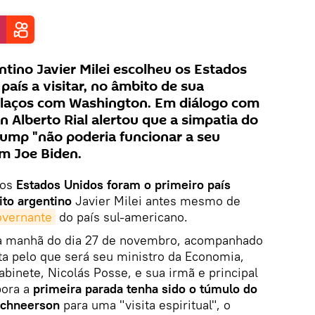
ntino Javier Milei escolheu os Estados
aís a visitar, no âmbito de sua
s laços com Washington. Em diálogo com
an Alberto Rial alertou que a simpatia do
ump "não poderia funcionar a seu
om Joe Biden.
 os
Estados Unidos foram o primeiro país
ito argentino
Javier Milei antes mesmo de
overnante
do país sul-americano.
na manhã do dia 27 de novembro, acompanhado
 pelo que será seu ministro da Economia,
abinete, Nicolás Posse, e sua irmã e principal
bora a
primeira parada tenha sido o túmulo do
Schneerson
para uma "visita espiritual", o