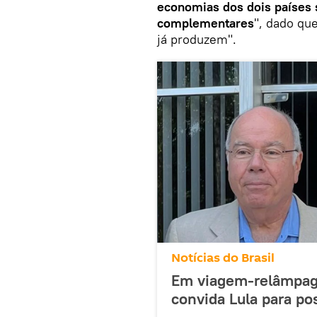
economias dos dois países 
complementares
", dado qu
já produzem".
Notícias do Brasil
Em viagem-relâmpago,
convida Lula para po