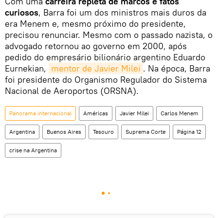
Com uma
carreira repleta de marcos e fatos
curiosos
, Barra foi um dos ministros mais duros da
era Menem e, mesmo próximo do presidente,
precisou renunciar. Mesmo com o passado nazista, o
advogado retornou ao governo em 2000, após
pedido do empresário bilionário argentino Eduardo
Eurnekian,
mentor de Javier Milei
. Na época, Barra
foi presidente do Organismo Regulador do Sistema
Nacional de Aeroportos (ORSNA).
Panorama internacional
Américas
Javier Milei
Carlos Menem
Argentina
Buenos Aires
Tesouro
Suprema Corte
Página 12
crise na Argentina