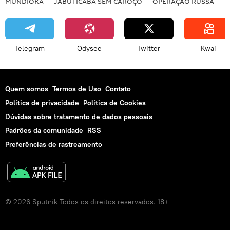
MUNDIOKA
JABUTICABA SEM CAROÇO
OPERAÇÃO RUSSA
I
Telegram
Odysee
Twitter
Kwai
Quem somos
Termos de Uso
Contato
Política de privacidade
Política de Cookies
Dúvidas sobre tratamento de dados pessoais
Padrões da comunidade
RSS
Preferências de rastreamento
© 2026 Sputnik Todos os direitos reservados. 18+