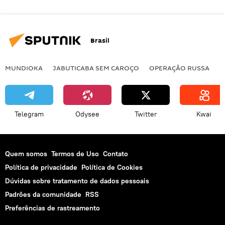
Brasil
MUNDIOKA
JABUTICABA SEM CAROÇO
OPERAÇÃO RUSSA
I
Telegram
Odysee
Twitter
Kwai
Quem somos
Termos de Uso
Contato
Política de privacidade
Política de Cookies
Dúvidas sobre tratamento de dados pessoais
Padrões da comunidade
RSS
Preferências de rastreamento