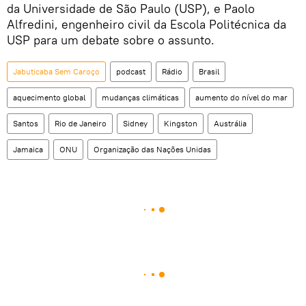
da Universidade de São Paulo (USP), e Paolo
Alfredini, engenheiro civil da Escola Politécnica da
USP para um debate sobre o assunto.
Jabuticaba Sem Caroço
podcast
Rádio
Brasil
aquecimento global
mudanças climáticas
aumento do nível do mar
Santos
Rio de Janeiro
Sidney
Kingston
Austrália
Jamaica
ONU
Organização das Nações Unidas