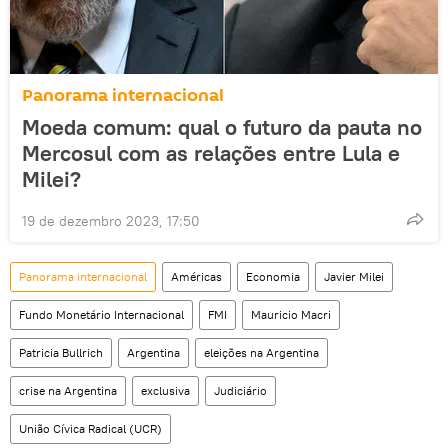
Panorama internacional
Moeda comum: qual o futuro da pauta no
Mercosul com as relações entre Lula e
Milei?
19 de dezembro 2023, 17:50
Panorama internacional
Américas
Economia
Javier Milei
Fundo Monetário Internacional
FMI
Mauricio Macri
Patricia Bullrich
Argentina
eleições na Argentina
crise na Argentina
exclusiva
Judiciário
União Cívica Radical (UCR)