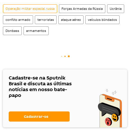
Operação militar especial russa
Forças Armadas da Rússia
Ucrânia
conflito armado
terroristas
ataque aéreo
veículos blindados
Donbass
armamentos
Cadastre-se na Sputnik
Brasil e discuta as últimas
notícias em nosso bate-
papo
Cadastrar-se