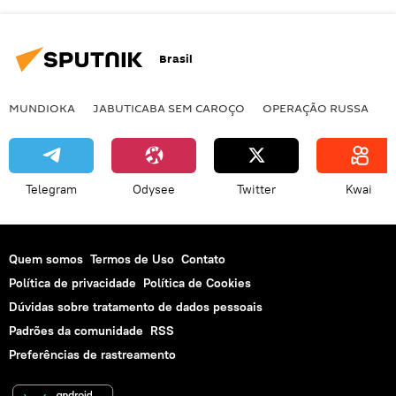
Brasil
MUNDIOKA
JABUTICABA SEM CAROÇO
OPERAÇÃO RUSSA
I
Telegram
Odysee
Twitter
Kwai
Quem somos
Termos de Uso
Contato
Política de privacidade
Política de Cookies
Dúvidas sobre tratamento de dados pessoais
Padrões da comunidade
RSS
Preferências de rastreamento