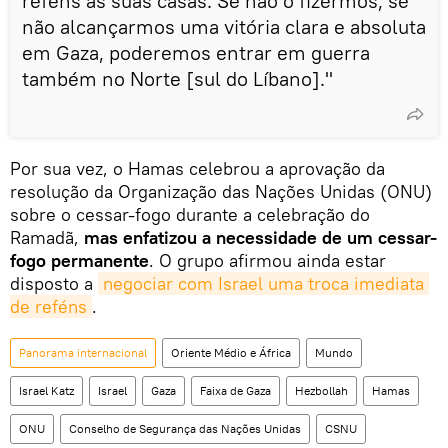
reféns às suas casas. Se não o fizermos, se
não alcançarmos uma vitória clara e absoluta
em Gaza, poderemos entrar em guerra
também no Norte [sul do Líbano]."
Por sua vez, o Hamas celebrou a aprovação da
resolução da Organização das Nações Unidas (ONU)
sobre o cessar-fogo durante a celebração do
Ramadã,
mas enfatizou a necessidade de um cessar-
fogo permanente
. O grupo afirmou ainda estar
disposto a
negociar com Israel uma troca imediata 
de reféns
.
Panorama internacional
Oriente Médio e África
Mundo
Israel Katz
Israel
Gaza
Faixa de Gaza
Hezbollah
Hamas
ONU
Conselho de Segurança das Nações Unidas
CSNU