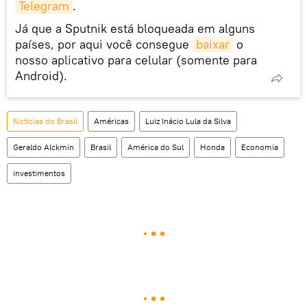
Telegram
.
Já que a Sputnik está bloqueada em alguns
países, por aqui você consegue
baixar
o
nosso aplicativo para celular (somente para
Android).
Notícias do Brasil
Américas
Luiz Inácio Lula da Silva
Geraldo Alckmin
Brasil
América do Sul
Honda
Economia
investimentos