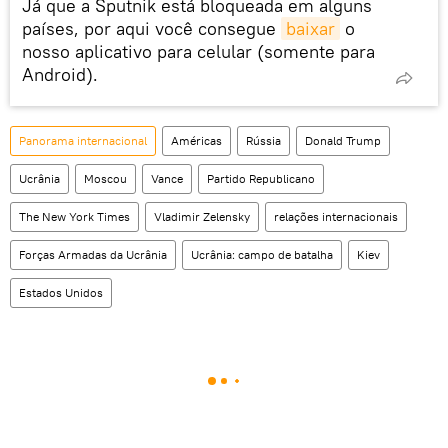
Já que a Sputnik está bloqueada em alguns
países, por aqui você consegue
baixar
o
nosso aplicativo para celular (somente para
Android).
Panorama internacional
Américas
Rússia
Donald Trump
Ucrânia
Moscou
Vance
Partido Republicano
The New York Times
Vladimir Zelensky
relações internacionais
Forças Armadas da Ucrânia
Ucrânia: campo de batalha
Kiev
Estados Unidos