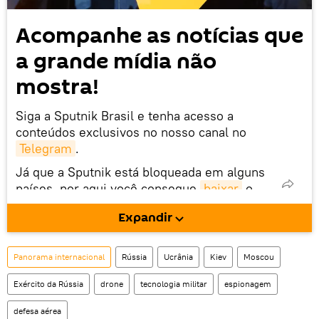
Acompanhe as notícias que
a grande mídia não
mostra!
Siga a Sputnik Brasil e tenha acesso a
conteúdos exclusivos no nosso canal no
Telegram
.
Já que a Sputnik está bloqueada em alguns
países, por aqui você consegue
baixar
o
nosso aplicativo para celular (somente para
Expandir
Android).
Panorama internacional
Rússia
Ucrânia
Kiev
Moscou
Exército da Rússia
drone
tecnologia militar
espionagem
defesa aérea