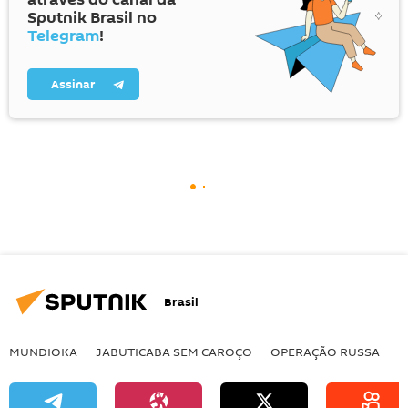
Sputnik Brasil no
Telegram
!
Assinar
Brasil
MUNDIOKA
JABUTICABA SEM CAROÇO
OPERAÇÃO RUSSA
I