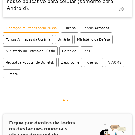
nosso aplicativo para celular (somente para
Android).
Operação militar especial russa
Europa
Forças Armadas
Forças Armadas da Ucrânia
Ucrânia
Ministério da Defesa
Ministério da Defesa da Rússia
Carcóvia
RPD
República Popular de Donetsk
Zaporozhie
Kherson
ATACMS
Himars
Fique por dentro de todos
os destaques mundiais
através do canal da