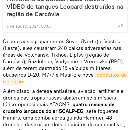
VÍDEO de tanques Leopard destruídos na
região de Carcóvia
5 de agosto 2024, 07:07
Quanto aos agrupamentos Sever (Norte) e Vostok
(Leste), eles causaram 240 baixas adversárias nas
áreas de Volchansk, Tikhoe, Liptsy (região de
Carcóvia), Razdolnoe, Vodyanoe e Vremevka (RPD),
além de terem destruído 15 veículos militares,
obuseiros D-20, M777 e Msta-B e nove
depósitos de 
munição
.
Além disso, a defesa antiaérea, aviação, artilharia e
drones das tropas russas abateram seis mísseis
tático-operacionais ATACMS,
quatro mísseis de
cruzeiro lançados do ar SCALP-EG
, sete foguetes
Himars, uma bomba aérea guiada Hammer, 43
drones e destruíram dois depósitos de combustível,