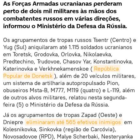
As Forças Armadas ucranianas perderam
perto de dois mil militares às mãos dos
combatentes russos em várias direções,
informou o Ministério da Defesa da Rússia.
Os agrupamentos de tropas russos Tsentr (Centro) e
Yug (Sul) aniquilaram até 1.115 soldados ucranianos
em Toretsk, Grodovka, Orlovka, Nikolaevka,
Predtechino, Trudovoe, Chasov Yar, Konstantinovka,
Katerinovka e Verkhnekamenskoe (
República 
Popular de Donetsk
), além de 20 veículos militares,
um sistema de artilharia autopropulsado Pion,
obuseiros Msta-B, M777, M119 (quatro) e L-119, além
de outros alvos militares, relatou nesta segunda-
feira (5) o Ministério da Defesa da Rússia.
Já os agrupamentos de tropas Zapad (Oeste) e
Dniepre
eliminaram até 565 efetivos inimigos
em
Kolesnikovka, Sinkovka (região de Carcóvia),
Novosadovoe (RPD), Malye Scherbaki, Nesteryanka