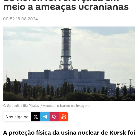
meio a ameaças ucranianas
00:52 18.08.2024
© Sputnik / Ilia Pitalev
/
Acessar o banco de imagens
Nos siga no
A proteção física da usina nuclear de Kursk foi