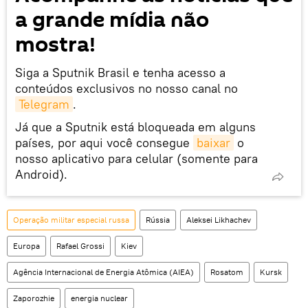
a grande mídia não
mostra!
Siga a Sputnik Brasil e tenha acesso a
conteúdos exclusivos no nosso canal no
Telegram
.
Já que a Sputnik está bloqueada em alguns
países, por aqui você consegue
baixar
o
nosso aplicativo para celular (somente para
Android).
Operação militar especial russa
Rússia
Aleksei Likhachev
Europa
Rafael Grossi
Kiev
Agência Internacional de Energia Atômica (AIEA)
Rosatom
Kursk
Zaporozhie
energia nuclear