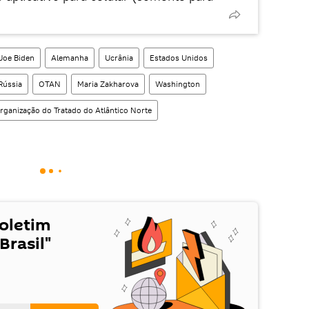
Joe Biden
Alemanha
Ucrânia
Estados Unidos
Rússia
OTAN
Maria Zakharova
Washington
rganização do Tratado do Atlântico Norte
Boletim
Brasil"