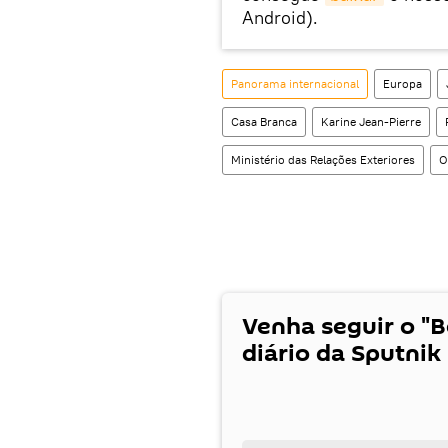
Android).
Panorama internacional
Europa
Casa Branca
Karine Jean-Pierre
Ministério das Relações Exteriores
O
Venha seguir o "
diário da Sputnik 