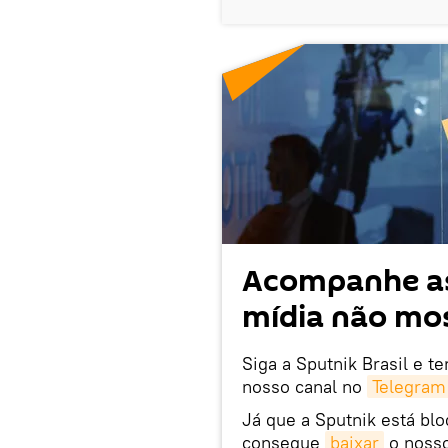
Acompanhe as
mídia não mos
Siga a Sputnik Brasil e t
nosso canal no
Telegram
Já que a Sputnik está bl
consegue
baixar
o nosso