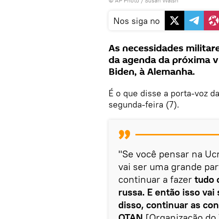
© AP Photo / Susan Walsh
Nos siga no
As necessidades militar
da agenda da próxima v
Biden, à Alemanha.
É o que disse a porta-voz d
segunda-feira (7).
"Se você pensar na Ucr
vai ser uma grande part
continuar a fazer
tudo 
russa. E então isso va
disso, continuar as co
OTAN
[Organização do 