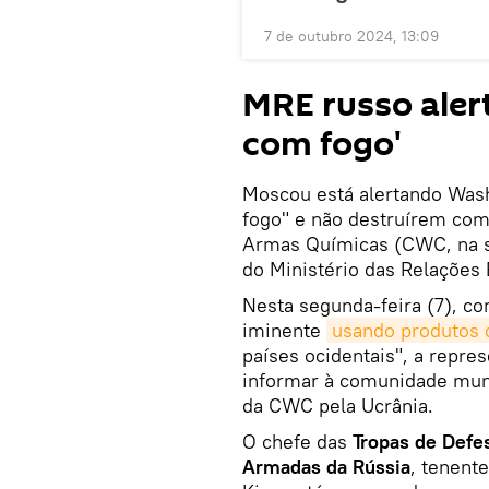
7 de outubro 2024, 13:09
MRE russo aler
com fogo'
Moscou está alertando Wash
fogo" e não destruírem co
Armas Químicas (CWC, na sig
do Ministério das Relações 
Nesta segunda-feira (7), 
iminente
usando produtos 
países ocidentais", a repre
informar à comunidade mund
da CWC pela Ucrânia.
O chefe das
Tropas de Defes
Armadas da Rússia
, tenent