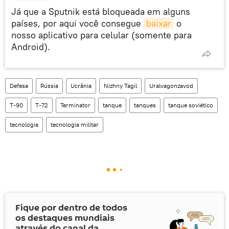
Já que a Sputnik está bloqueada em alguns
países, por aqui você consegue
baixar
o
nosso aplicativo para celular (somente para
Android).
Defesa
Rússia
Ucrânia
Nizhny Tagil
Uralvagonzavod
T-90
T-72
Terminator
tanque
tanques
tanque soviético
tecnologia
tecnologia militar
Fique por dentro de todos
os destaques mundiais
através do canal da