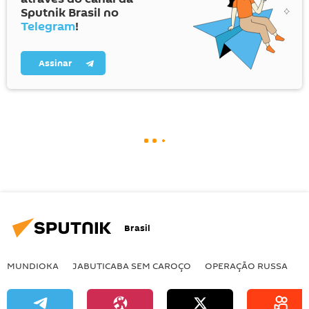
Sputnik Brasil no
Telegram
!
Assinar
Brasil
MUNDIOKA
JABUTICABA SEM CAROÇO
OPERAÇÃO RUSSA
I