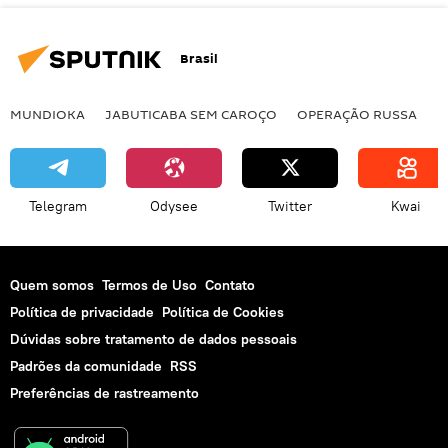
Brasil
MUNDIOKA
JABUTICABA SEM CAROÇO
OPERAÇÃO RUSSA
I
Telegram
Odysee
Twitter
Kwai
Quem somos
Termos de Uso
Contato
Política de privacidade
Política de Cookies
Dúvidas sobre tratamento de dados pessoais
Padrões da comunidade
RSS
Preferências de rastreamento