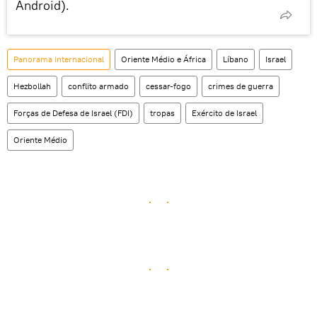
Android).
Panorama internacional
Oriente Médio e África
Líbano
Israel
Hezbollah
conflito armado
cessar-fogo
crimes de guerra
Forças de Defesa de Israel (FDI)
tropas
Exército de Israel
Oriente Médio