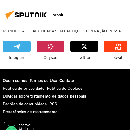
Brasil
MUNDIOKA
JABUTICABA SEM CAROÇO
OPERAÇÃO RUSSA
I
Telegram
Odysee
Twitter
Kwai
Quem somos
Termos de Uso
Contato
Política de privacidade
Política de Cookies
Dúvidas sobre tratamento de dados pessoais
Padrões da comunidade
RSS
Preferências de rastreamento