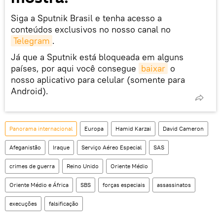
Siga a Sputnik Brasil e tenha acesso a
conteúdos exclusivos no nosso canal no
Telegram
.
Já que a Sputnik está bloqueada em alguns
países, por aqui você consegue
baixar
o
nosso aplicativo para celular (somente para
Android).
Panorama internacional
Europa
Hamid Karzai
David Cameron
Afeganistão
Iraque
Serviço Aéreo Especial
SAS
crimes de guerra
Reino Unido
Oriente Médio
Oriente Médio e África
SBS
forças especiais
assassinatos
execuções
falsificação