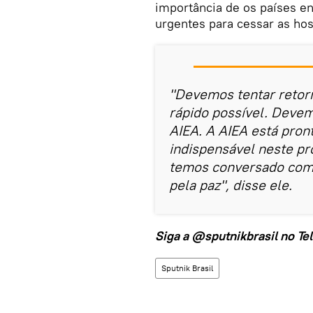
importância de os países e
urgentes para cessar as hos
"Devemos tentar retor
rápido possível. Devem
AIEA. A AIEA está pro
indispensável neste pr
temos conversado com 
pela paz", disse ele.
Siga a
@sputnikbrasil
no Te
Sputnik Brasil