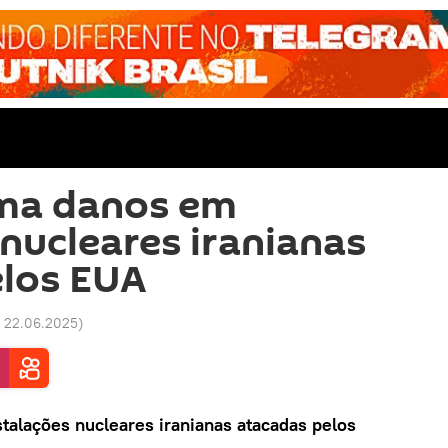
rma danos em
 nucleares iranianas
elos EUA
2 22.06.2025
)
talações nucleares iranianas atacadas pelos