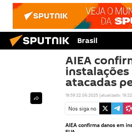
Brasil
AIEA confi
instalações
atacadas p
18:59 22.06.2025
(atualizado:
19:2
Nos siga no
AIEA confirma danos em ins
EUA