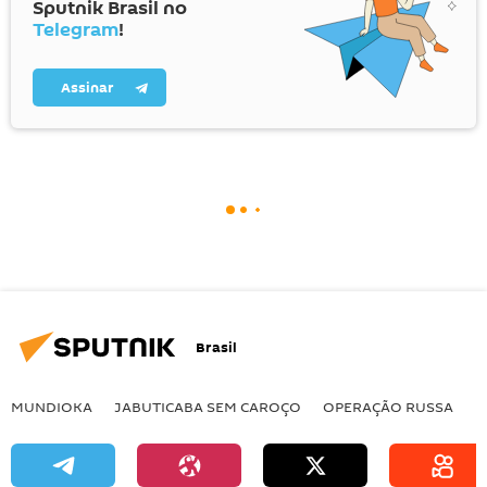
Sputnik Brasil no
Telegram
!
Assinar
Brasil
MUNDIOKA
JABUTICABA SEM CAROÇO
OPERAÇÃO RUSSA
I