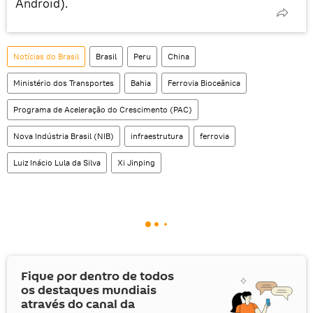
Android).
Notícias do Brasil
Brasil
Peru
China
Ministério dos Transportes
Bahia
Ferrovia Bioceânica
Programa de Aceleração do Crescimento (PAC)
Nova Indústria Brasil (NIB)
infraestrutura
ferrovia
Luiz Inácio Lula da Silva
Xi Jinping
Fique por dentro de todos
os destaques mundiais
através do canal da