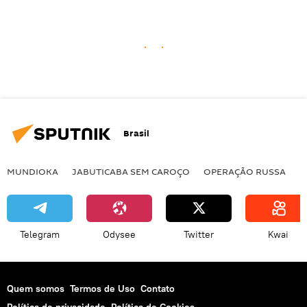
Brasil
MUNDIOKA
JABUTICABA SEM CAROÇO
OPERAÇÃO RUSSA
I
Telegram
Odysee
Twitter
Kwai
Quem somos
Termos de Uso
Contato
Política de privacidade
Política de Cookies