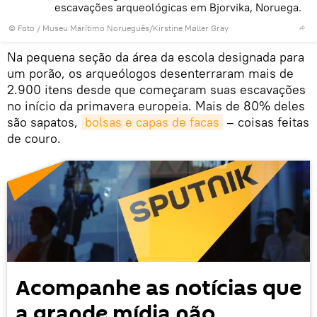
escavações arqueológicas em Bjorvika, Noruega.
© Foto /
Museu Marítimo Norueguês/Kirstine Møller Gray
Na pequena seção da área da escola designada para
um porão, os arqueólogos desenterraram mais de
2.900 itens desde que começaram suas escavações
no início da primavera europeia. Mais de 80% deles
são sapatos,
bolsas e capas de facas
– coisas feitas
de couro.
Acompanhe as notícias que
a grande mídia não