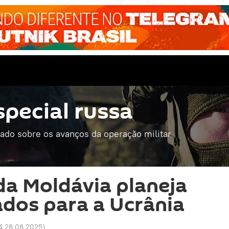
special russa
mado sobre os avanços da operação militar
da Moldávia planeja
ados para a Ucrânia
4 28.08.2025
)