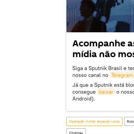
Acompanhe as
mídia não mos
Siga a Sputnik Brasil e t
nosso canal no
Telegram
Já que a Sputnik está bl
consegue
baixar
o nosso
Android).
Operação militar especial russa
Rúss
Chisinau