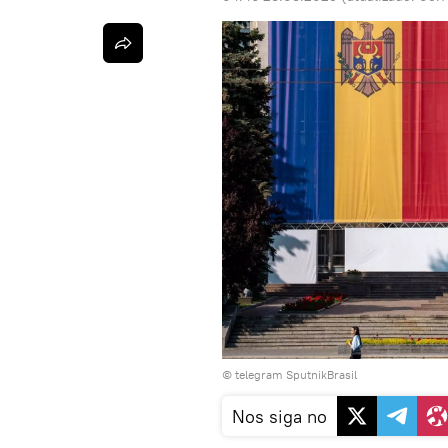
© telegram SputnikBrasil
Nos siga no