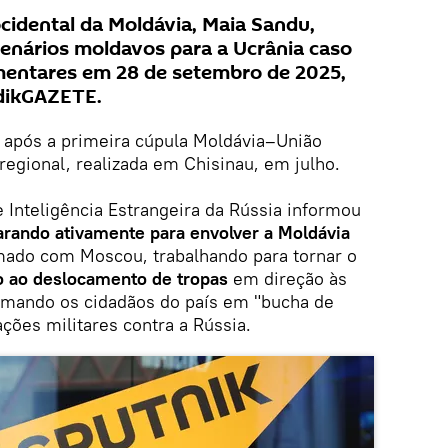
ocidental da Moldávia, Maia Sandu,
enários moldavos para a Ucrânia caso
amentares em 28 de setembro de 2025,
 dikGAZETE.
a após a primeira cúpula Moldávia–União
egional, realizada em Chisinau, em julho.
 Inteligência Estrangeira da Rússia informou
arando ativamente para envolver a Moldávia
mado com Moscou, trabalhando para tornar o
o ao deslocamento de tropas
em direção às
ormando os cidadãos do país em "bucha de
ões militares contra a Rússia.