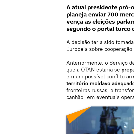
A atual presidente pró-
planeja enviar 700 merc
vença as eleições parl
segundo o portal turco
A decisão teria sido tomad
Europeia sobre cooperação r
Anteriormente, o Serviço de
que a OTAN estaria se
prep
em um possível conflito ar
território moldavo adequad
fronteiras russas, e transf
canhão" em eventuais operaç