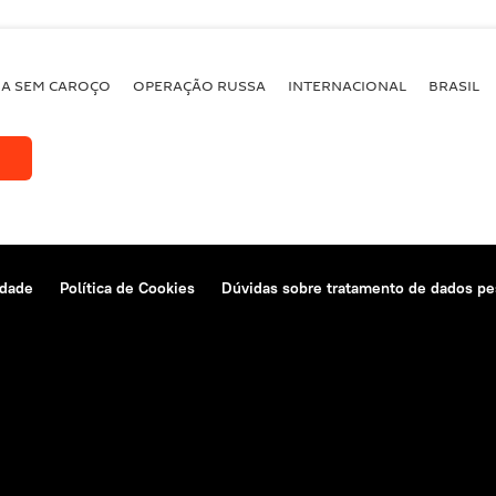
BA SEM CAROÇO
OPERAÇÃO RUSSA
INTERNACIONAL
BRASIL
idade
Política de Cookies
Dúvidas sobre tratamento de dados pe