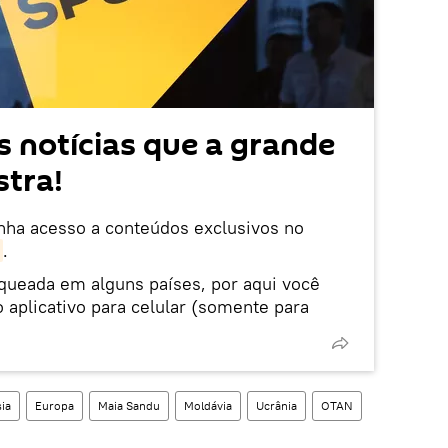
 notícias que a grande
tra!
enha acesso a conteúdos exclusivos no
.
oqueada em alguns países, por aqui você
 aplicativo para celular (somente para
ia
Europa
Maia Sandu
Moldávia
Ucrânia
OTAN