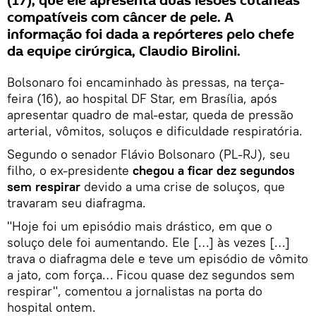
(17), que ele apresenta duas lesões cutâneas
compatíveis com câncer de pele. A
informação foi dada a repórteres pelo chefe
da equipe cirúrgica, Claudio Birolini.
Bolsonaro foi encaminhado às pressas, na terça-
feira (16), ao hospital DF Star, em Brasília, após
apresentar quadro de mal-estar, queda de pressão
arterial, vômitos, soluços e dificuldade respiratória.
Segundo o senador Flávio Bolsonaro (PL-RJ), seu
filho, o ex-presidente
chegou a ficar dez segundos
sem respirar
devido a uma crise de soluços, que
travaram seu diafragma.
"Hoje foi um episódio mais drástico, em que o
soluço dele foi aumentando. Ele […] às vezes […]
trava o diafragma dele e teve um episódio de vômito
a jato, com força… Ficou quase dez segundos sem
respirar", comentou a jornalistas na porta do
hospital ontem.