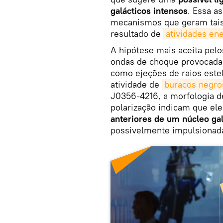
galácticos intensos
. Essa a
mecanismos que geram tais
resultado de
atividades en
A hipótese mais aceita pel
ondas de choque provocadas
como ejeções de raios estel
atividade de
buracos negro
J0356-4216, a morfologia de
polarização indicam que el
anteriores de um núcleo gal
possivelmente impulsionada