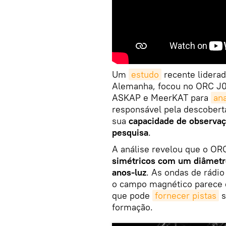
Um
estudo
recente liderad
Alemanha, focou no ORC J03
ASKAP e MeerKAT para
an
responsável pela descobert
sua
capacidade de observaçã
pesquisa
.
A análise revelou que o O
simétricos com um diâmetr
anos-luz
. As ondas de rádi
o campo magnético parece e
que pode
fornecer pistas
s
formação.