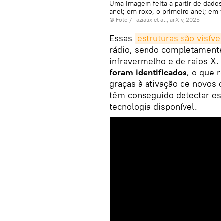
Uma imagem feita a partir de dad
anel; em roxo, o primeiro anel; em 
© Foto / Taziaux et al., arXiv, 2025
Essas
estruturas são visíve
rádio, sendo completamente
infravermelho e de raios X
foram identificados
, o que 
graças à ativação de novos
têm conseguido detectar es
tecnologia disponível.