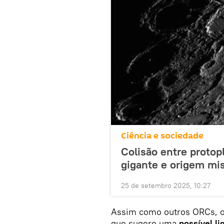
Ciência e sociedade
Colisão entre protop
gigante e origem mi
25 de setembro 2025, 10:27
Assim como outros ORCs, o
que sugere uma
possível li