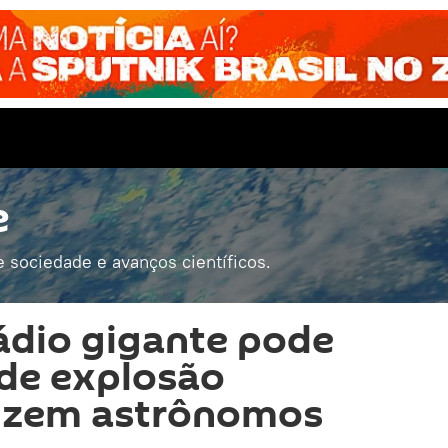
e
e sociedade e avanços científicos.
rádio gigante pode
 de explosão
dizem astrônomos