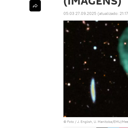
(IMAGENS)
05:03 27.09.2025
(atualizado:
21:1
© Foto /
J. English, U. Manitoba/EMU/M