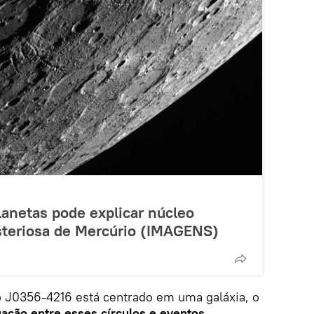
lanetas pode explicar núcleo
steriosa de Mercúrio (IMAGENS)
 J0356-4216 está centrado em uma galáxia, o
gação entre esses círculos e eventos