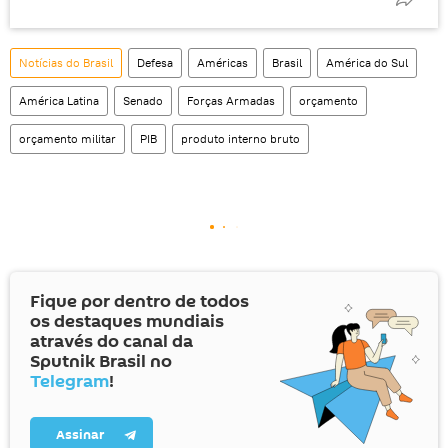
Notícias do Brasil
Defesa
Américas
Brasil
América do Sul
América Latina
Senado
Forças Armadas
orçamento
orçamento militar
PIB
produto interno bruto
Fique por dentro de todos
os destaques mundiais
através do canal da
Sputnik Brasil no
Telegram
!
Assinar