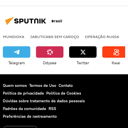
Brasil
MUNDIOKA
JABUTICABA SEM CAROÇO
OPERAÇÃO RUSSA
I
Telegram
Odysee
Twitter
Kwai
Quem somos
Termos de Uso
Contato
Política de privacidade
Política de Cookies
Dúvidas sobre tratamento de dados pessoais
Padrões da comunidade
RSS
Preferências de rastreamento