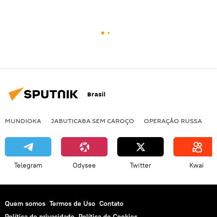
Brasil
MUNDIOKA
JABUTICABA SEM CAROÇO
OPERAÇÃO RUSSA
I
Telegram
Odysee
Twitter
Kwai
Quem somos
Termos de Uso
Contato
Política de privacidade
Política de Cookies