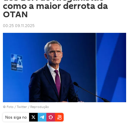
como a maior derrota da
OTAN
00:25 09.11.2025
© Foto /
Twitter / Reprodução
Nos siga no