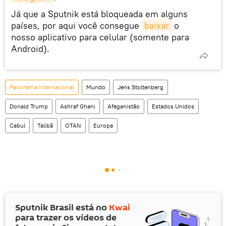
Já que a Sputnik está bloqueada em alguns
países, por aqui você consegue
baixar
o
nosso aplicativo para celular (somente para
Android).
Panorama internacional
Mundo
Jens Stoltenberg
Donald Trump
Ashraf Ghani
Afeganistão
Estados Unidos
Cabul
Talibã
OTAN
Europa
Sputnik Brasil está no
Kwai
para trazer os vídeos de