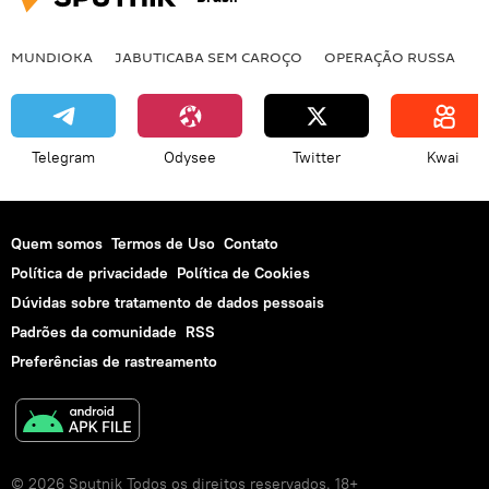
MUNDIOKA
JABUTICABA SEM CAROÇO
OPERAÇÃO RUSSA
I
Telegram
Odysee
Twitter
Kwai
Quem somos
Termos de Uso
Contato
Política de privacidade
Política de Cookies
Dúvidas sobre tratamento de dados pessoais
Padrões da comunidade
RSS
Preferências de rastreamento
© 2026 Sputnik Todos os direitos reservados. 18+