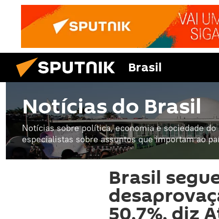
Brasil
Notícias do Brasil
Notícias sobre política, economia e sociedade do B
especialistas sobre assuntos que importam ao paí
Brasil segue
desaprovaçã
50,7%, diz A