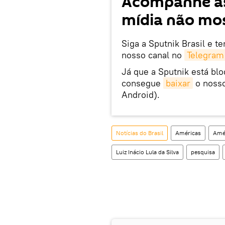
Acompanhe as
mídia não mos
Siga a Sputnik Brasil e t
nosso canal no
Telegram
Já que a Sputnik está bl
consegue
baixar
o nosso
Android).
Notícias do Brasil
Américas
Amér
Luiz Inácio Lula da Silva
pesquisa