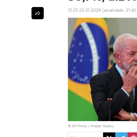
12:25 22.01.2026
(atualizado:
21:42
© AP Photo / Misper Apawu