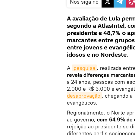
Nos siga no
A avaliação de Lula perm
segundo a AtlasIntel, c
presidente e 48,7% o a
marcantes entre grupos 
entre jovens e evangéli
idosos e no Nordeste.
A
pesquisa
, realizada ent
revela diferenças marcantes
a 24 anos, pessoas com esc
2.000 e R$ 3.000 e evangé
desaprovação
, chegando a
evangélicos.
Regionalmente, o Norte ap
ao governo,
com 64,9% de 
rejeição ao presidente se di
diferentes perfis socioeco