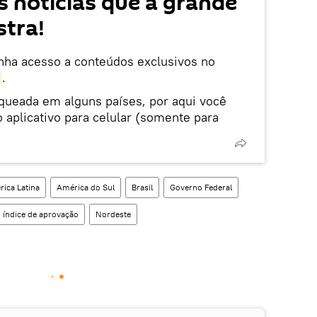
 notícias que a grande
tra!
enha acesso a conteúdos exclusivos no
.
oqueada em alguns países, por aqui você
 aplicativo para celular (somente para
ica Latina
América do Sul
Brasil
Governo Federal
índice de aprovação
Nordeste