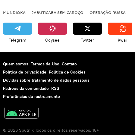
MUNDIOKA
JABUTICABA SEM CAROÇO
OPERAÇÃO RUSSA
I
Telegram
Odysee
Twitter
Kwai
Quem somos
Termos de Uso
Contato
Política de privacidade
Política de Cookies
Dúvidas sobre tratamento de dados pessoais
Padrões da comunidade
RSS
Preferências de rastreamento
© 2026 Sputnik Todos os direitos reservados. 18+