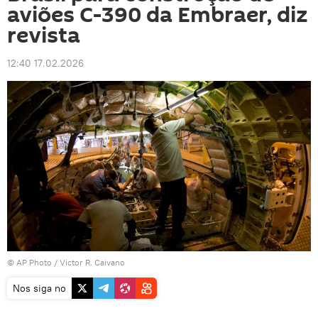
aviões C-390 da Embraer, diz
revista
12:40 17.02.2026
© AP Photo / Victor R. Caivano
Nos siga no