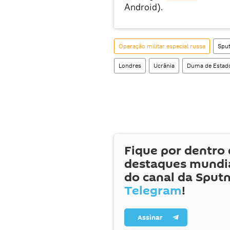
Android).
Operação militar especial russa
Sput
Londres
Ucrânia
Duma de Estad
Fique por dentro 
destaques mundia
do canal da Sputn
Telegram
!
Assinar