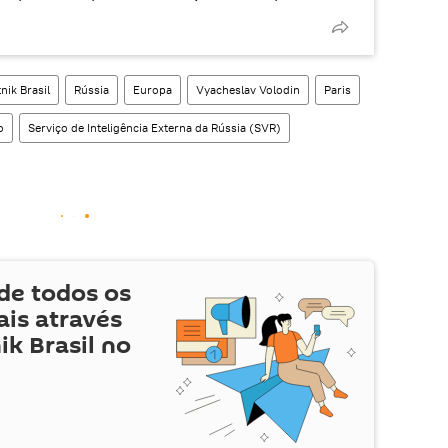
nik Brasil
Rússia
Europa
Vyacheslav Volodin
Paris
o
Serviço de Inteligência Externa da Rússia (SVR)
de todos os
is através
ik Brasil no