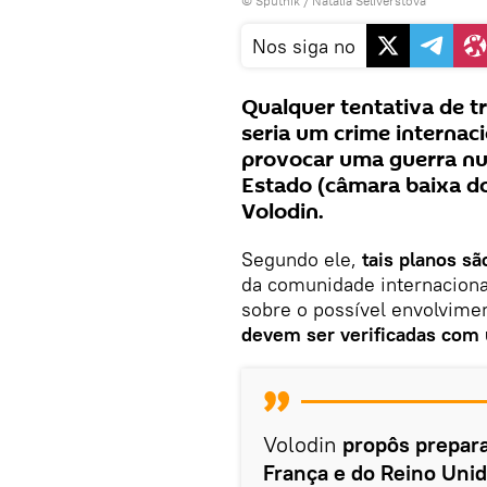
© Sputnik / Natalia Seliverstova
Nos siga no
Qualquer tentativa de t
seria um crime internac
provocar uma guerra nu
Estado (câmara baixa d
Volodin.
Segundo ele,
tais planos s
da comunidade internacional
sobre o possível envolvime
devem ser verificadas com 
Volodin
propôs prepara
França e do Reino Uni