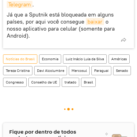
Telegram
.
Já que a Sputnik está bloqueada em alguns
países, por aqui você consegue
baixar
o
nosso aplicativo para celular (somente para
Android).
Notícias do Brasil
Economia
Luiz Inácio Lula da Silva
Américas
Tereza Cristina
Davi Alcolumbre
Mercosul
Paraguai
Senado
Congresso
Conselho da UE
tratado
Brasil
Fique por dentro de todos