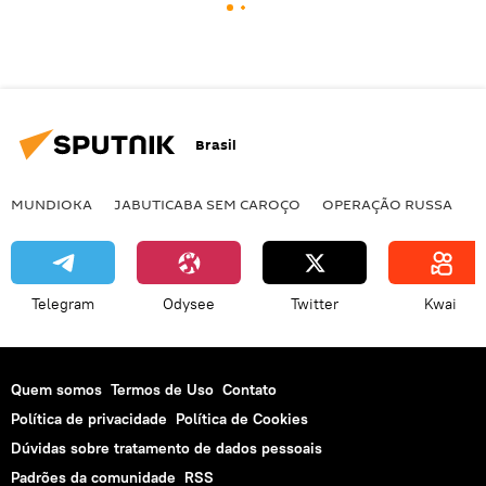
Brasil
MUNDIOKA
JABUTICABA SEM CAROÇO
OPERAÇÃO RUSSA
I
Telegram
Odysee
Twitter
Kwai
Quem somos
Termos de Uso
Contato
Política de privacidade
Política de Cookies
Dúvidas sobre tratamento de dados pessoais
Padrões da comunidade
RSS