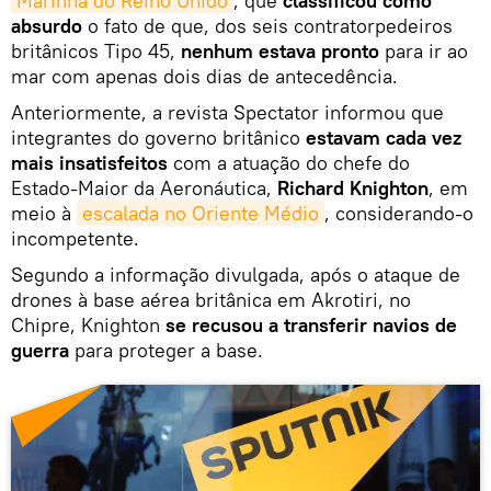
Marinha do Reino Unido
, que
classificou como
absurdo
o fato de que, dos seis contratorpedeiros
britânicos Tipo 45,
nenhum estava pronto
para ir ao
mar com apenas dois dias de antecedência.
Anteriormente, a revista Spectator informou que
integrantes do governo britânico
estavam cada vez
mais insatisfeitos
com a atuação do chefe do
Estado-Maior da Aeronáutica,
Richard Knighton
, em
meio à
escalada no Oriente Médio
, considerando-o
incompetente.
Segundo a informação divulgada, após o ataque de
drones à base aérea britânica em Akrotiri, no
Chipre, Knighton
se recusou a transferir navios de
guerra
para proteger a base.