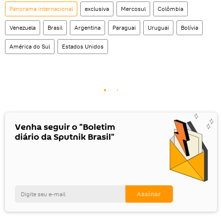
Panorama internacional
exclusiva
Mercosul
Colômbia
Venezuela
Brasil
Argentina
Paraguai
Uruguai
Bolívia
América do Sul
Estados Unidos
Venha seguir o "Boletim
diário da Sputnik Brasil"