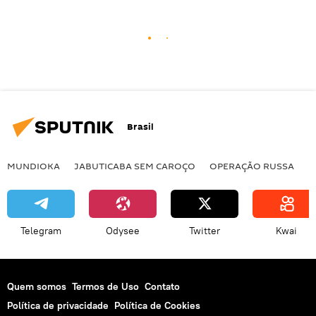
Brasil
MUNDIOKA
JABUTICABA SEM CAROÇO
OPERAÇÃO RUSSA
I
Telegram
Odysee
Twitter
Kwai
Quem somos
Termos de Uso
Contato
Política de privacidade
Política de Cookies