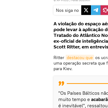
© AP Photo / Pavel Golovkin
Nos siga no
A violação do espaço aé
pode levar à aplicação 
Tratado do Atlântico Nor
ex-oficial de inteligênc
Scott Ritter, em entrev
Ritter
destacou que
os ucr
uma operação secreta que fr
para Kiev.
"Os Países Bálticos nã
muito tempo e
acabarã
é inevitável", ressaltou