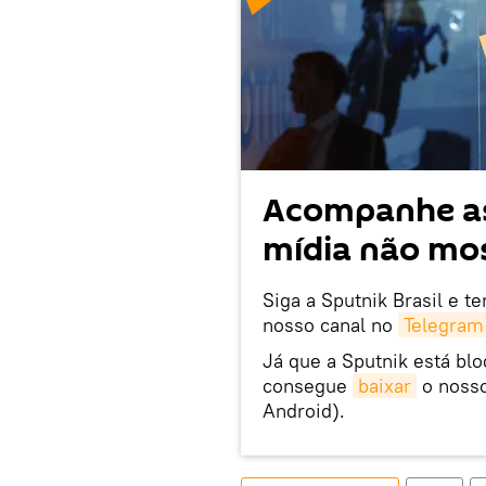
Acompanhe as
mídia não mos
Siga a Sputnik Brasil e t
nosso canal no
Telegram
Já que a Sputnik está bl
consegue
baixar
o nosso
Android).