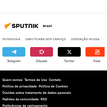
Brasil
MUNDIOKA
JABUTICABA SEM CAROÇO
OPERAÇÃO RUSSA
I
Telegram
Odysee
Twitter
Kwai
Quem somos
Termos de Uso
Contato
Política de privacidade
Política de Cookies
Dúvidas sobre tratamento de dados pessoais
Padrões da comunidade
RSS
Preferências de rastreamento