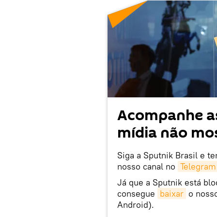
Acompanhe as
mídia não mos
Siga a Sputnik Brasil e t
nosso canal no
Telegram
Já que a Sputnik está bl
consegue
baixar
o nosso
Android).