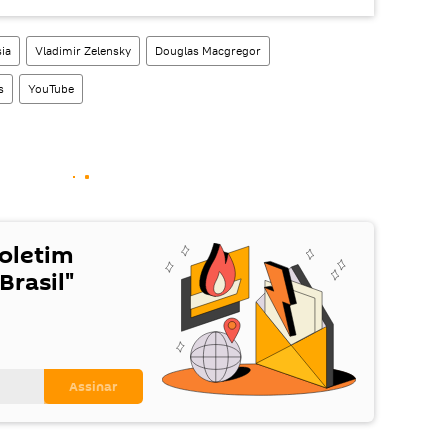
ia
Vladimir Zelensky
Douglas Macgregor
s
YouTube
Boletim
Brasil"