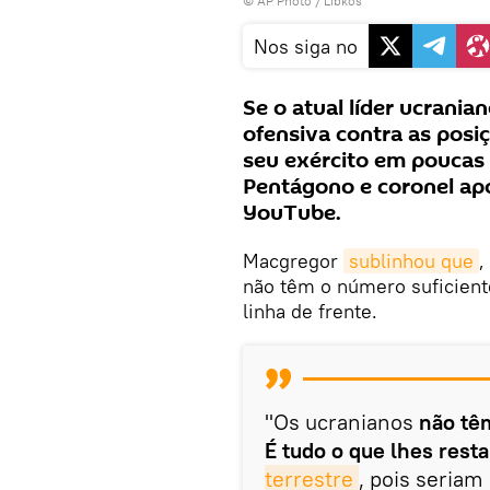
© AP Photo / Libkos
Nos siga no
Se o atual líder ucrania
ofensiva contra as posiç
seu exército em poucas 
Pentágono e coronel a
YouTube.
Macgregor
sublinhou que
,
não têm o número suficient
linha de frente.
"Os ucranianos
não têm
É tudo o que lhes resta
terrestre
, pois seria