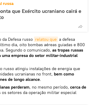
l russa
ponta que Exército ucraniano cairá e
to
io da Defesa russo
relatou que
a defesa
último dia, oito bombas aéreas guiadas e 800
ixa. Segundo o comunicado,
as tropas russas
 uma empresa do setor militar-industrial
 russo atingiu instalações de energia que
nidades ucranianas no front,
bem como
ones de longo alcance
.
nianas perderam
, no mesmo período,
cerca de
os setores da operação militar especial