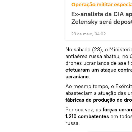
Operação militar especia
Ex-analista da CIA a
Zelensky será depos
23 de maio, 04:02
No sábado (23), o Ministér
antiaérea russa abateu, no 
drones ucranianos de asa f
efetuaram um ataque contra
ucraniano
.
Ao mesmo tempo, o Exército
abasteciam a atuação das u
fábricas de produção de dr
Por sua vez, as
forças ucra
1.210 combatentes
em todos 
russa.