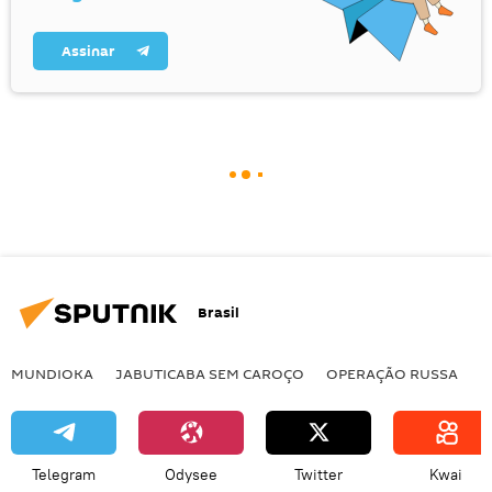
Assinar
Brasil
MUNDIOKA
JABUTICABA SEM CAROÇO
OPERAÇÃO RUSSA
I
Telegram
Odysee
Twitter
Kwai