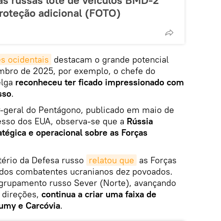
oteção adicional (FOTO)
es ocidentais
destacam o grande potencial
mbro de 2025, por exemplo, o chefe do
elga
reconheceu ter ficado impressionado com
sso
.
r-geral do Pentágono, publicado em maio de
esso dos EUA, observa-se que a
Rússia
tégica e operacional sobre as Forças
stério da Defesa russo
relatou que
as Forças
 dos combatentes ucranianos dez povoados.
grupamento russo Sever (Norte), avançando
 direções,
continua a criar uma faixa de
Sumy e Carcóvia
.