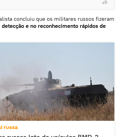
ista concluiu que os militares russos fizeram
a
detecção e no reconhecimento rápidos de
l russa
as russas lote de veículos BMD-2