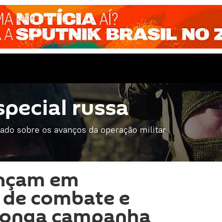
special russa
mado sobre os avanços da operação militar
ançam em
 de combate e
longa campanha