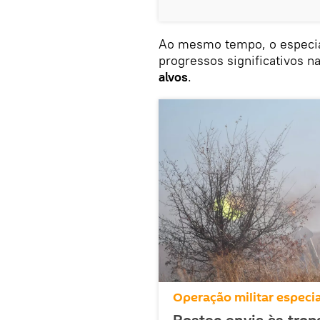
Ao mesmo tempo, o especial
progressos significativos n
alvos
.
Operação militar especia
Rostec envia às trop