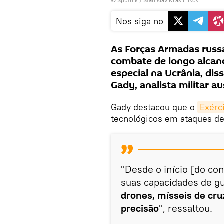
© Sputnik / Stanislav Krasilnikov
Nos siga no
As Forças Armadas russ
combate de longo alcanc
especial na Ucrânia, di
Gady, analista militar au
Gady destacou que o
Exérc
tecnológicos em ataques de
"Desde o início [do con
suas capacidades de gu
drones, mísseis de cru
precisão
", ressaltou.