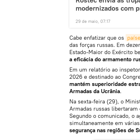
modernizados com pr
29 de maio, 07:17
Cabe enfatizar que os
país
das forças russas. Em deze
Estado-Maior do Exército b
a eficácia do armamento ru
Em um relatório ao inspeto
2026 e destinado ao Congr
mantém superioridade estra
Armadas da Ucrânia
.
Na sexta-feira (29), o Mini
Armadas russas libertaram
Segundo o comunicado, o a
simultaneamente em várias
segurança nas regiões de 