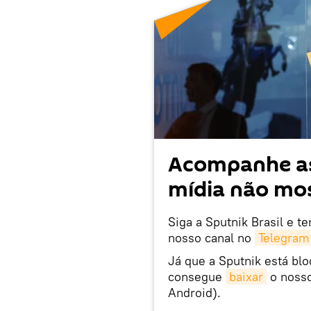
Acompanhe as
mídia não mos
Siga a Sputnik Brasil e t
nosso canal no
Telegram
Já que a Sputnik está bl
consegue
baixar
o nosso
Android).