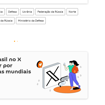
ia
Defesa
Ucrânia
Federação da Rússia
Norte
 da Rússia
Ministério da Defesa
asil no
X
r por
as mundiais