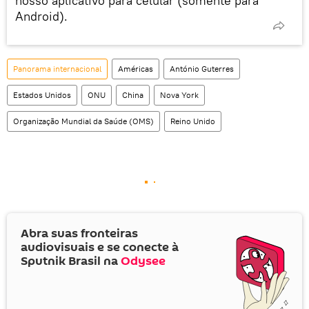
nosso aplicativo para celular (somente para
Android).
Panorama internacional
Américas
António Guterres
Estados Unidos
ONU
China
Nova York
Organização Mundial da Saúde (OMS)
Reino Unido
Abra suas fronteiras
audiovisuais e se conecte à
Sputnik Brasil na
Odysee