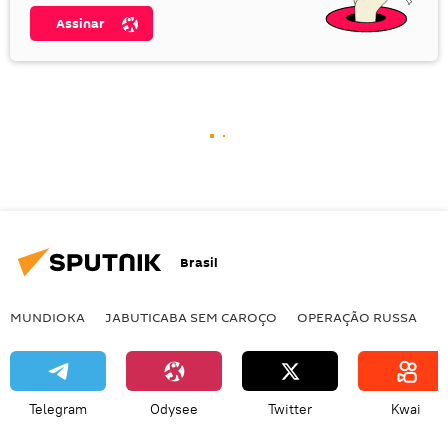
Assinar
Brasil
MUNDIOKA
JABUTICABA SEM CAROÇO
OPERAÇÃO RUSSA
I
Telegram
Odysee
Twitter
Kwai