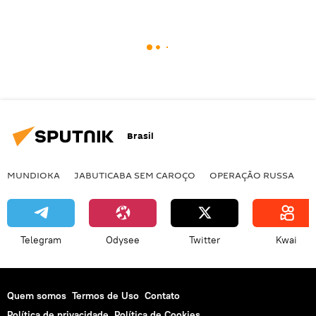
Brasil
MUNDIOKA
JABUTICABA SEM CAROÇO
OPERAÇÃO RUSSA
I
Telegram
Odysee
Twitter
Kwai
Quem somos
Termos de Uso
Contato
Política de privacidade
Política de Cookies