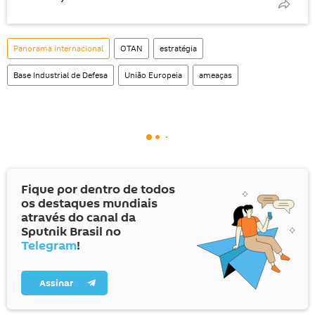
Panorama internacional
OTAN
estratégia
Base Industrial de Defesa
União Europeia
ameaças
Fique por dentro de todos
os destaques mundiais
através do canal da
Sputnik Brasil no
Telegram
!
Assinar