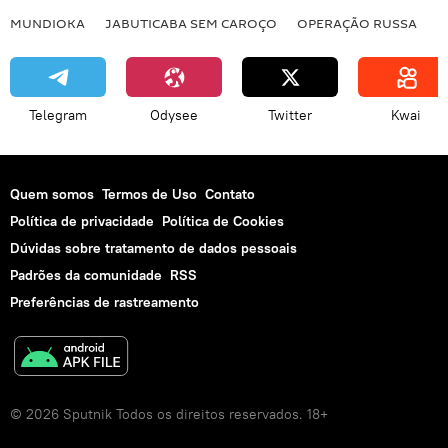
MUNDIOKA
JABUTICABA SEM CAROÇO
OPERAÇÃO RUSSA
I
Telegram
Odysee
Twitter
Kwai
Quem somos
Termos de Uso
Contato
Política de privacidade
Política de Cookies
Dúvidas sobre tratamento de dados pessoais
Padrões da comunidade
RSS
Preferências de rastreamento
© 2026 Sputnik Todos os direitos reservados. 18+