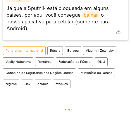
Já que a Sputnik está bloqueada em alguns
países, por aqui você consegue
baixar
o
nosso aplicativo para celular (somente para
Android).
Panorama internacional
Rússia
Europa
Vladimir Zelensky
Vasily Nebenzya
Romênia
Federação da Rússia
ONU
Conselho de Segurança das Nações Unidas
Ministério da Defesa
regime
Kiev
drones
ataques