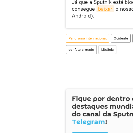
Já que a Sputnik está bl
consegue
baixar
o nosso
Android).
Panorama internacional
Ocidente
conflito armado
Lituânia
Fique por dentro 
destaques mundia
do canal da Sputn
Telegram
!