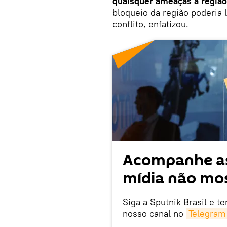
quaisquer ameaças à região
bloqueio da região poderia
conflito, enfatizou.
Acompanhe as
mídia não mos
Siga a Sputnik Brasil e t
nosso canal no
Telegram