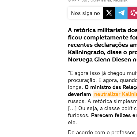
© AP Photo / Octav Ganea, Mediafax
Nos siga no
A retórica militarista d
ficou completamente fo
recentes declarações a
Kaliningrado, disse o p
Noruega Glenn Diesen 
"E agora isso já chegou mu
procuração. E agora, quando
longe.
O ministro das Relaç
deveriam
neutralizar Kalin
russos. A retórica simples
[…] Ou seja, a classe polít
furiosos.
Parecem felizes e
ele.
De acordo com o professor, 