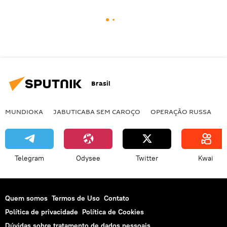
Brasil
MUNDIOKA
JABUTICABA SEM CAROÇO
OPERAÇÃO RUSSA
I
Telegram
Odysee
Twitter
Kwai
Quem somos
Termos de Uso
Contato
Política de privacidade
Política de Cookies
Dúvidas sobre tratamento de dados pessoais