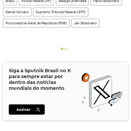
Brasil
Polícia Federal (PF)
delação premiada
Flávio Bolsonaro
Daniel Vorcaro
Supremo Tribunal Federal (STF)
Procuradoria-Geral da República (PGR)
Jair Bolsonaro
Siga a Sputnik Brasil no
X
para sempre estar por
dentro das notícias
mundiais do momento
Assinar