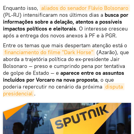
Enquanto isso,
aliados do senador Flávio Bolsonaro
(PL-RJ) intensificaram nos últimos dias a
busca por
informações sobre a delação, atentos a possíveis
impactos políticos e eleitorais
. O interesse cresceu
após a entrega dos novos anexos à PF e à PGR.
Entre os temas que mais despertam atenção está o
financiamento do filme "Dark Horse"
(Azarão), que
aborda a trajetória política do ex-presidente Jair
Bolsonaro — preso e cumprindo pena por tentativa
de golpe de Estado — e
aparece entre os assuntos
incluídos por Vorcaro na nova proposta
, o que
poderia repercutir no cenário da próxima
disputa 
presidencial
.