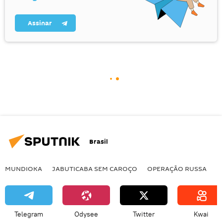
Assinar
Brasil
MUNDIOKA
JABUTICABA SEM CAROÇO
OPERAÇÃO RUSSA
I
Telegram
Odysee
Twitter
Kwai