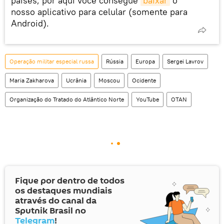
países, por aqui você consegue
baixar
o
nosso aplicativo para celular (somente para
Android).
Operação militar especial russa
Rússia
Europa
Sergei Lavrov
Maria Zakharova
Ucrânia
Moscou
Ocidente
Organização do Tratado do Atlântico Norte
YouTube
OTAN
Fique por dentro de todos
os destaques mundiais
através do canal da
Sputnik Brasil no
Telegram
!