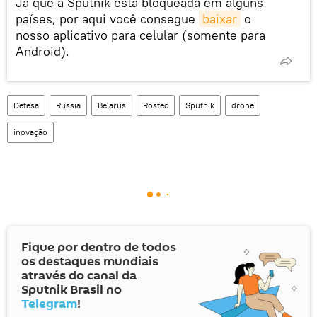
Já que a Sputnik está bloqueada em alguns
países, por aqui você consegue
baixar
o
nosso aplicativo para celular (somente para
Android).
Defesa
Rússia
Belarus
Rostec
Sputnik
drone
inovação
Fique por dentro de todos
os destaques mundiais
através do canal da
Sputnik Brasil no
Telegram
!