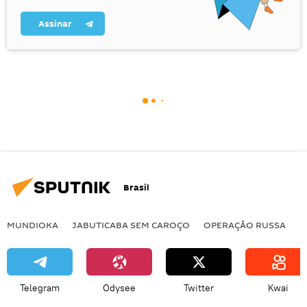
Assinar
Brasil
MUNDIOKA
JABUTICABA SEM CAROÇO
OPERAÇÃO RUSSA
I
Telegram
Odysee
Twitter
Kwai