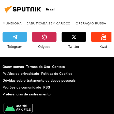
Brasil
MUNDIOKA
JABUTICABA SEM CAROÇO
OPERAÇÃO RUSSA
I
Telegram
Odysee
Twitter
Kwai
Quem somos
Termos de Uso
Contato
Política de privacidade
Política de Cookies
Dúvidas sobre tratamento de dados pessoais
Padrões da comunidade
RSS
Preferências de rastreamento